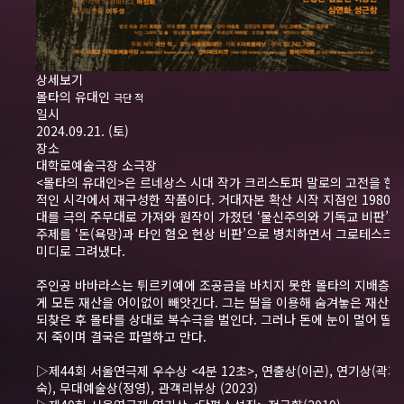
상세보기
몰타의 유대인
극단 적
일시
2024.09.21. (토)
장소
대학로예술극장 소극장
<몰타의 유대인>은 르네상스 시대 작가 크리스토퍼 말로의 고전을 현
적인 시각에서 재구성한 작품이다. 거대자본 확산 시작 지점인 1980년
대를 극의 주무대로 가져와 원작이 가졌던 ‘물신주의와 기독교 비판’의
주제를 ‘돈(욕망)과 타인 혐오 현상 비판’으로 병치하면서 그로테스크 
미디로 그려냈다.
주인공 바바라스는 튀르키예에 조공금을 바치지 못한 몰타의 지배층에
게 모든 재산을 어이없이 빼앗긴다. 그는 딸을 이용해 숨겨놓은 재산을
되찾은 후 몰타를 상대로 복수극을 벌인다. 그러나 돈에 눈이 멀어 딸까
지 죽이며 결국은 파멸하고 만다.
▷제44회 서울연극제 우수상 <4분 12초>, 연출상(이곤), 연기상(곽지
숙), 무대예술상(정영), 관객리뷰상 (2023)