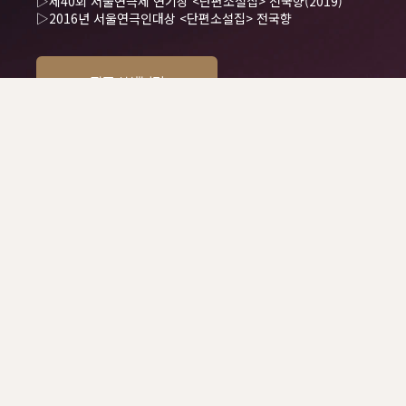
▷제40회 서울연극제 연기상 <단편소설집> 전국향(2019)
▷2016년 서울연극인대상 <단편소설집> 전국향
작품 상세보기
서울시 동대문구 청계천로 517 (용두동, 서울문화재단청사)
Email.
seoulartsawards@sfac.or.kr