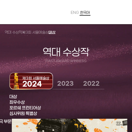
ENG
한국어
Powered by
Translate
역대 수상작
제3회 서울예술상
대상
역대 수상작
PAST AWARD WINNERS
제3회 서울예술상
2024
2023
2022
대상
최우수상
포르쉐 프런티어상
연극 부문
심사위원 특별상
극 부문