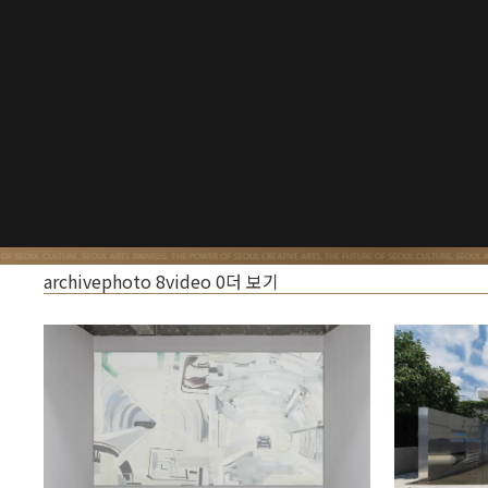
archive
photo
8
video
0
더 보기