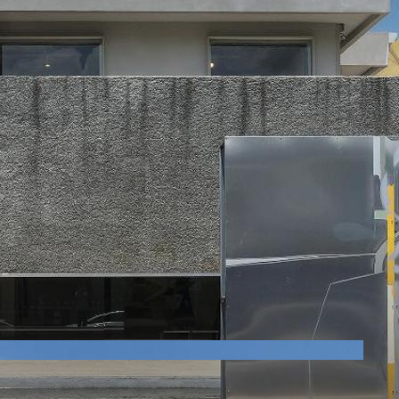
3
번
슬