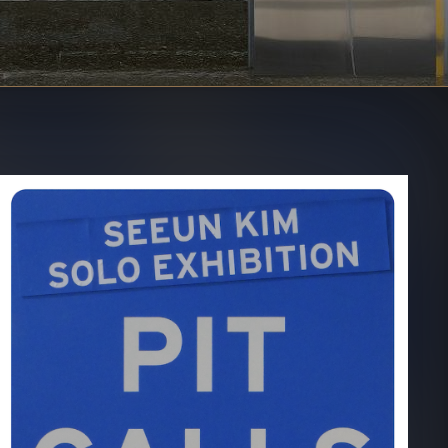
라
이
드