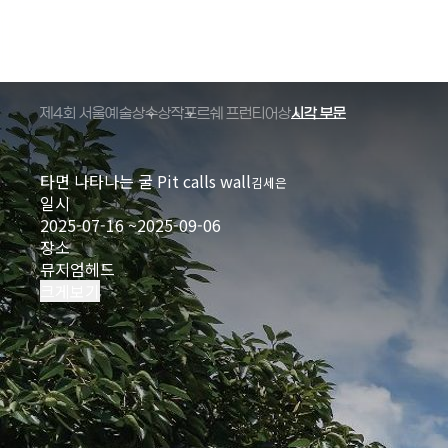
제4회 서울예술상
수상작
포르쉐 프런티어상
시각 부문
타면 나타나는 굴 Pit calls wall
김세은
일시
2025-07-16 ~2025-09-06
장소
뮤지엄헤드
크게보기