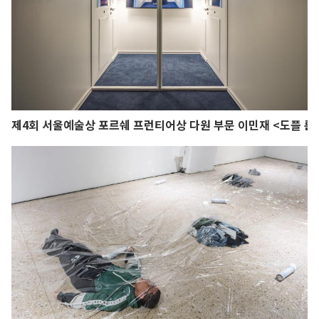
제4회 서울예술상 포르쉐 프런티어상 다원 부문 이민재 <도플 룸