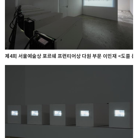
제4회 서울예술상 포르쉐 프런티어상 다원 부문 이민재 <도플 룸