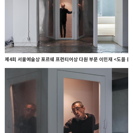
제4회 서울예술상 포르쉐 프런티어상 다원 부문 이민재 <도플 룸