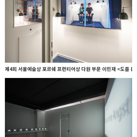
제4회 서울예술상 포르쉐 프런티어상 다원 부문 이민재 <도플 룸