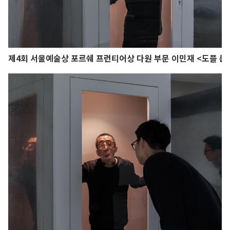
제4회 서울예술상 포르쉐 프런티어상 다원 부문 이민재 <도플 룸