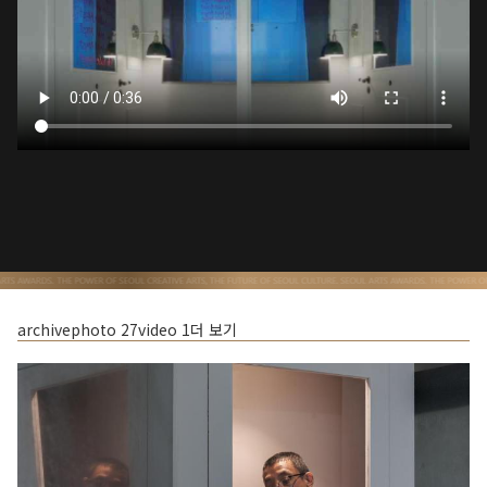
archive
photo
27
video
1
더 보기