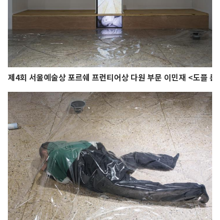
제4회 서울예술상 포르쉐 프런티어상 다원 부문 이민재 <도플 룸