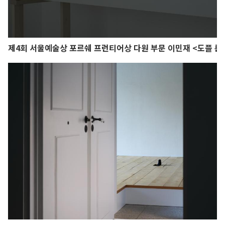
제4회 서울예술상 포르쉐 프런티어상 다원 부문 이민재 <도플 룸