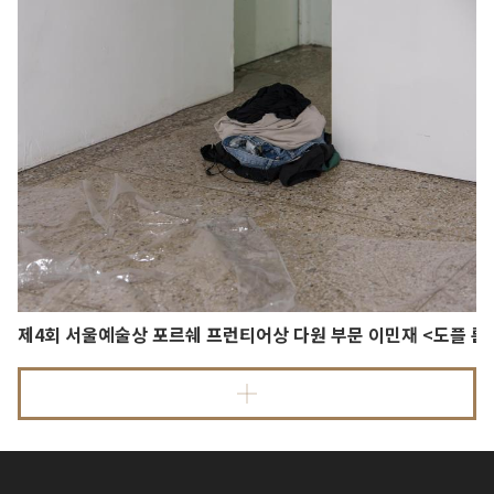
제4회 서울예술상 포르쉐 프런티어상 다원 부문 이민재 <도플 룸