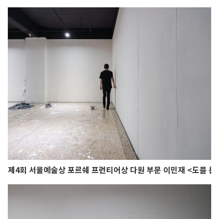
제4회 서울예술상 포르쉐 프런티어상 다원 부문 이민재 <도플 룸