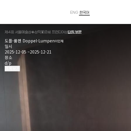
ENG
한국어
Powered by
Translate
제4회 서울예술상
수상작
포르쉐 프런티어상
다원 부문
도플-룸펜 Doppel-Lumpen
이민재
일시
2025-12-05 ~2025-12-21
장소
d/p
크게보기