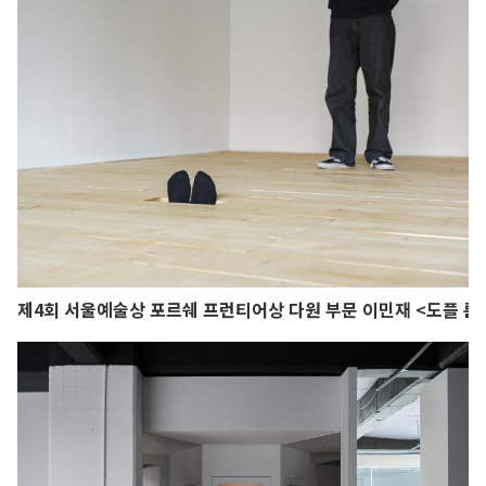
제4회 서울예술상 포르쉐 프런티어상 다원 부문 이민재 <도플 룸