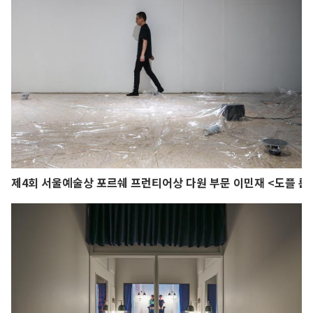
제4회 서울예술상 포르쉐 프런티어상 다원 부문 이민재 <도플 룸