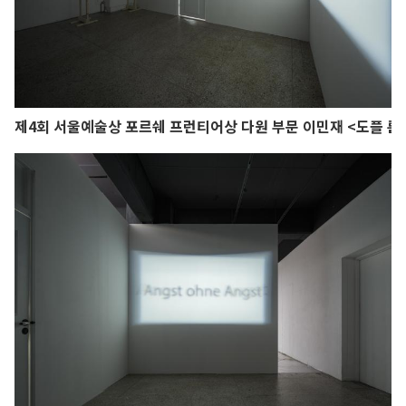
제4회 서울예술상 포르쉐 프런티어상 다원 부문 이민재 <도플 룸