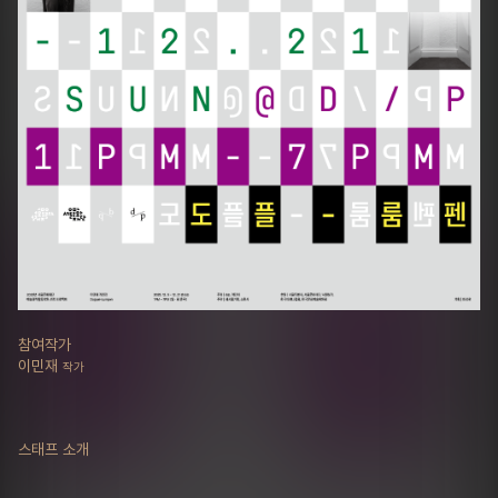
참여작가
이민재
작가
스태프 소개