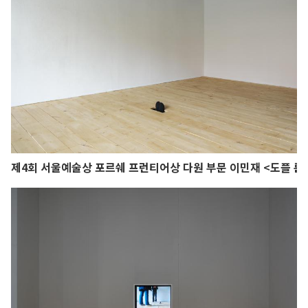
제4회 서울예술상 포르쉐 프런티어상 다원 부문 이민재 <도플 룸