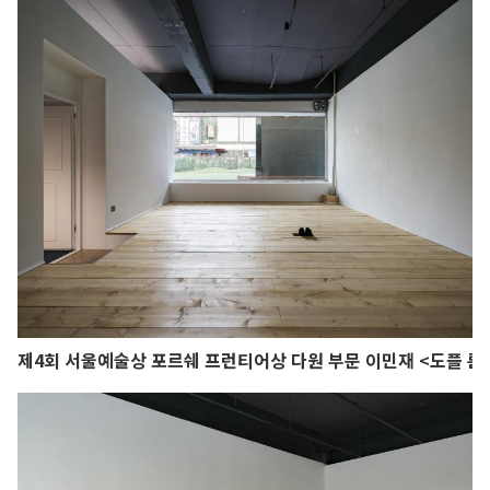
제4회 서울예술상 포르쉐 프런티어상 다원 부문 이민재 <도플 룸