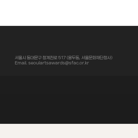
서울시 동대문구 청계천로 517 (용두동, 서울문화재단청사)
Email.
seoulartsawards@sfac.or.kr