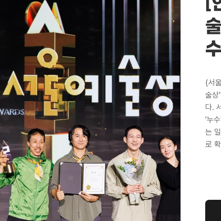
[
술
수
(서
술상
다.
'누수
는 
로 
용수
를 
지 
념비
의 '
연주회