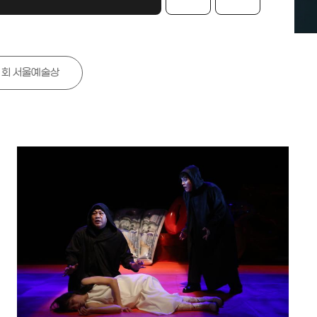
선 혜림 인선'(시각), 서울익스프레스의 '우리에게 남은 것이
과 절망 그리고 투쟁뿐일 때, 그곳에 노래가 있었다'(다원)가
됐다. 최우수상 작품에는 각 1천500만원의 상금이 돌아간
이미지 확대 춤판야무 '누수' 공연사진 [서울문화재단 제공.
1회 서울예술상
매 및 DB 금지] 포르쉐 프런티어상 수상작은 극단 작당모의
릎을긁었는데겨드랑이가따끔하여'(연극), 아트랩보연의 '시간
훔치는 사람들'(무용), 박정은의 '모두가 똑같고 모두가 고립된
서'(음악), 윤종현의 '명가월륜2 : 만월의 빛'(전통) 김세은
타면 나타나는 굴'(시각), 이민재의 '도플 룸펜'(Doppel-
mpen다원)이다. 포르쉐 프런티어상 수상작은 상금 각 1천만
 받으며, 이중 '타면 나타나는 굴'은 2천만원의 재발표 비용
추가로 지원받아 연내 전시를 개최할 예정이다. 또한 서울문화
은 이번 시상식에 공공 지원 없이 자생적으로 발표된 우수작
조명하는 '스팍 포커스상'을 신설해 6개 작품에 수여했다. 함
신설된 특별 공로상은 연극배우 박정자가 수상했다. 특별 공로
 오랜 시간 순수예술 현장을 지킨 예술인을 기리는 상이다.
어 현대무용 안무가인 김용우는 장애예술인 부문 특별상을
다. 서울예술상은 서울문화재단 예술창작지원사업에 선정된