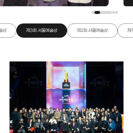
'옥
빈곤
선정
다. 
술상
제3회 서울예술상
제2회 서울예술상
제
재판
'무
을 
세상에
의 '
Lu
원을
을 
재단
을 
께 
상은
휠체
받았