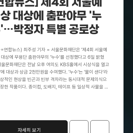
연합뉴스] 제4회 서울예
상 대상에 춤판야무 '누
'…박정자 특별 공로상
울=연합뉴스) 최주성 기자 = 서울문화재단은 '제4회 서울예
' 대상에 무용단 춤판야무의 '누수'를 선정했다고 6일 밝혔
 서울문화재단은 전날 오후 여의도 KBS홀에서 시상식을 열고
'에 대상과 상금 2천만원을 수여했다. '누수'는 '물이 샌다'라
일상적인 현상을 빈곤과 빈부 격차라는 동시대적 문제의식으
확장한 작품이다. 종이컵, 도배지, 테이프 등 일상적 사물을 무
의 몸과 결합해 사회적 현실을 상징적으로 드러냈다는 평가
받았다. 심사위원단은 "몸과 오브제, 공간의 관계를 통해 보이
않는 것을 드러내며 무용이 나아갈 하나의 방향성을 제시한 기
적인 작품"이라고 평했다. 장르별 최우수상에는 이성열 연출
다 내 아이들'(연극), 카메라타 안티콰 서울 창단 20주년 기념
자세히 보기
(음악), 이자람 판소리 '눈, 눈, 눈'(전통), 김옥선 개인전