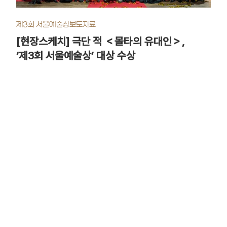
작품
작품
제3회 서울예술상
보도자료
1TV
[현장스케치] 극단 적 ＜몰타의 유대인＞,
상 받
‘제3회 서울예술상’ 대상 수상
cjs@