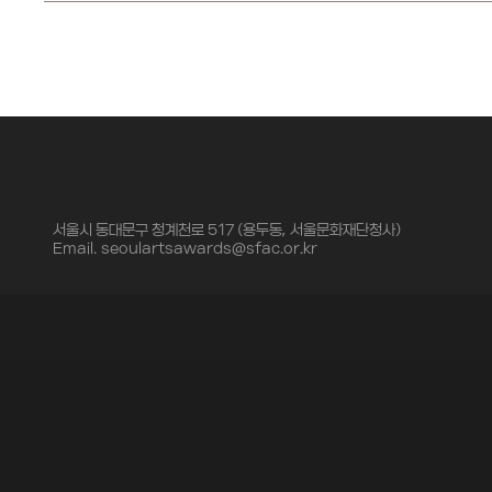
서울시 동대문구 청계천로 517 (용두동, 서울문화재단청사)
Email.
seoulartsawards@sfac.or.kr