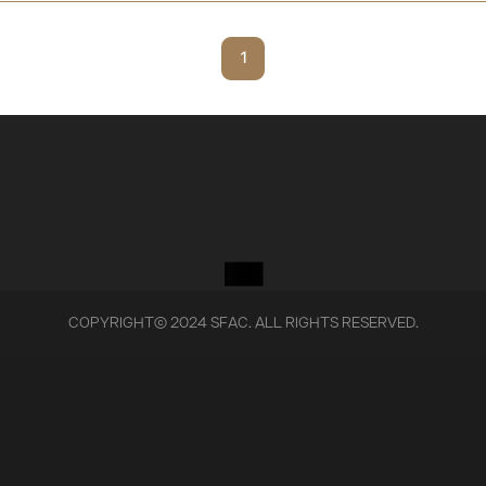
1
COPYRIGHTⓒ 2024 SFAC. ALL RIGHTS RESERVED.